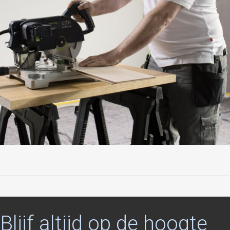
Blijf
altijd
op
de
hoogte