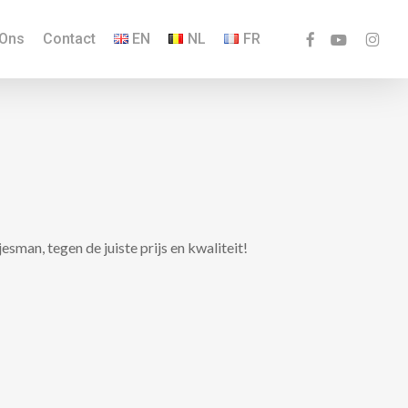
facebook
youtube
instagr
 Ons
Contact
EN
NL
FR
sman, tegen de juiste prijs en kwaliteit!