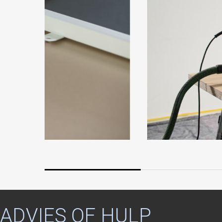
ADVIES
OF
HULP