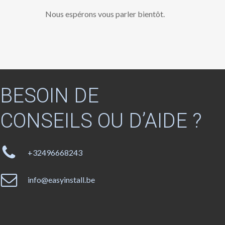
Nous espérons vous parler bientôt.
BESOIN
DE
CONSEILS OU
D’AIDE
?
+32496668243
info@easyinstall.be