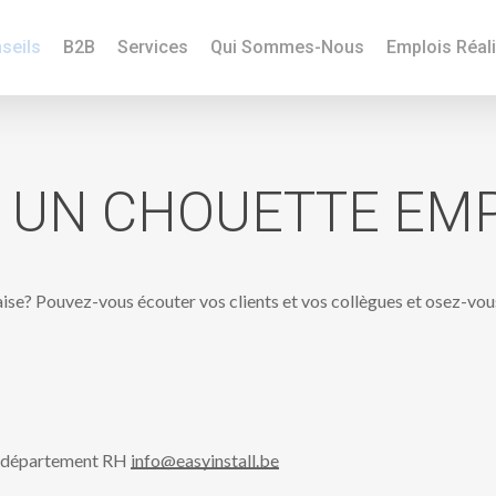
seils
B2B
Services
Qui Sommes-Nous
Emplois Réal
UN
CHOUETTE
EMP
aise? Pouvez-vous écouter vos clients et vos collègues et osez-vous 
re département RH
info@easyinstall.be