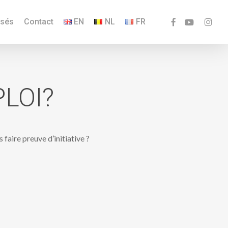
facebook
youtube
instagr
isés
Contact
EN
NL
FR
LOI?
faire preuve d’initiative ?